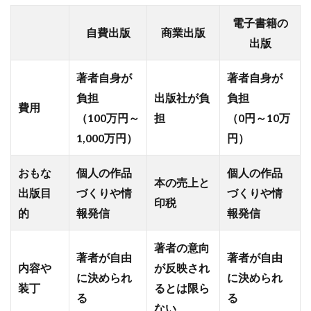
電子書籍の
自費出版
商業出版
出版
著者自身が
著者自身が
負担
出版社が負
負担
費用
（100万円～
担
（0円～10万
1,000万円）
円）
おもな
個人の作品
個人の作品
本の売上と
出版目
づくりや情
づくりや情
印税
的
報発信
報発信
著者の意向
著者が自由
著者が自由
内容や
が反映され
に決められ
に決められ
装丁
るとは限ら
る
る
ない