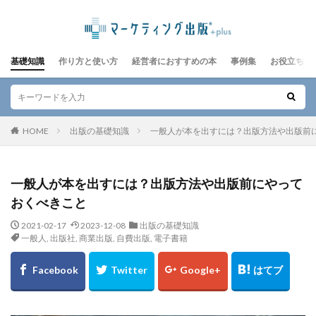
基礎知識
作り方と使い方
経営者におすすめの本
事例集
お役立ちレ
HOME
出版の基礎知識
一般人が本を出すには？出版方法や出版前
一般人が本を出すには？出版方法や出版前にやって
おくべきこと
2021-02-17
2023-12-08
出版の基礎知識
一般人
,
出版社
,
商業出版
,
自費出版
,
電子書籍