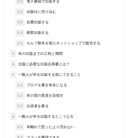
2.1
電子書籍で出版する
2.2
出版社に売り込む
2.3
自費出版する
2.4
商業出版する
2.5
セルフ製本＆個人ネットショップで販売する
3
本の出版までの工程と期間
4
出版に必要な出版企画書とは？
5
一般人が本を出版する前にできること
5.1
ブログを書き有名になる
5.2
本の賞の受賞を目指す
5.3
出資者を募る
6
一般人が本を出版するとこうなる
6.1
本離れで思ったより売れない
6.2
ファンを獲得できる