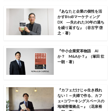
『あなたと企業の個性を活
かすBtoBマーケティング
DX ―失われた30年の過ち
を繰り返すな』（谷古宇 啓
之・著）
『中小企業変革物語 AI
か？ M&Aか？』（塚田 壮
一朗・著）
『カフェだけじゃ生き残れ
ない！～夫婦で作る、カフ
ェ×コワーキングスペースの
地域密着拠点～』（花泉裕