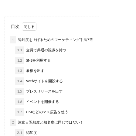
目次
1
認知度を上げるためのマーケティング手法7選
1.1
全員で共通の認識を持つ
1.2
SNSを利用する
1.3
看板を出す
1.4
Webサイトを開設する
1.5
プレスリリースを出す
1.6
イベントを開催する
1.7
CMなどのマス広告を使う
2
注意☆認知度と知名度は同じではない！
2.1
認知度