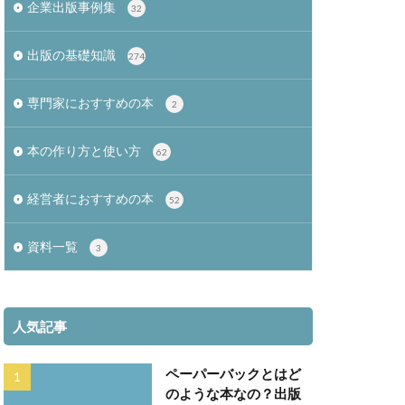
企業出版事例集
32
出版の基礎知識
274
専門家におすすめの本
2
本の作り方と使い方
62
経営者におすすめの本
52
資料一覧
3
人気記事
ペーパーバックとはど
のような本なの？出版