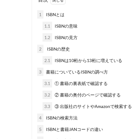
1
ISBNとは
1.1
ISBNの意味
1.2
ISBNの見方
2
ISBNの歴史
2.1
ISBNは10桁から13桁に増えている
3
書籍についているISBNの調べ方
3.1
① 書籍の裏表紙で確認する
3.2
② 書籍の奥付のページで確認する
3.3
③ 出版社のサイトやAmazonで検索する
4
ISBNの検索方法
5
ISBNと書籍JANコードの違い