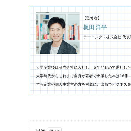
【監修者】
梶田 洋平
ラーニングス株式会社 代表
大学卒業後は証券会社に入社し、５年弱勤めて退社した
大学時代からこれまで自身が著者で出版した本は16冊、
する企業や個人事業主の方を対象に、出版でビジネスを
目次