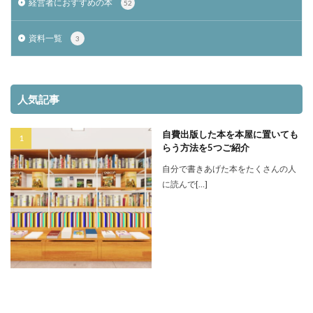
経営者におすすめの本
52
資料一覧
3
人気記事
自費出版した本を本屋に置いても
らう方法を5つご紹介
自分で書きあげた本をたくさんの人
に読んで[…]