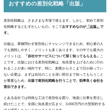
おすすめの差別化戦略「出版」
差別化戦略は、さまざまな市場で使えます。しかし、初めて差別
化戦略するとむずかしいもの。そこで
おすすめなのが
「出版」
で
す。
出版は、業種問わず差別化にチャレンジできるため、初心者の人
でも挑戦しやすく、メリットも多くあります。その中でも最大の
メリットは、
「自社やサービスについて深く知ってもらえる」
こ
とです。出版における差別化戦略は、知名度を上げるために行わ
れることが多い傾向です。特に、創業からそこまで日が経ってい
ない企業は、まずは自社のことを深い部分まで知ってもらうこと
が重要なため、
出版で差別化戦略を行うことで、効率良く会社を
宣伝できます。
とある会社では特殊な工法で差別化を図り、地道に仕事を受注し
続けたことで、全国に知名度が広まり、3,000万円の大型契約する
ほど成長したというケースもあります。