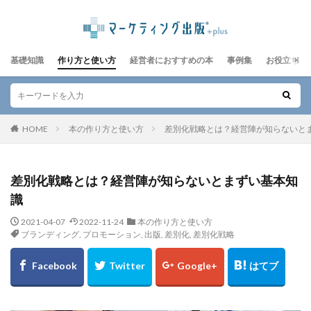
基礎知識
作り方と使い方
経営者におすすめの本
事例集
お役立ちレ
HOME
本の作り方と使い方
差別化戦略とは？経営陣が知らないと
差別化戦略とは？経営陣が知らないとまずい基本知
識
2021-04-07
2022-11-24
本の作り方と使い方
ブランディング
,
プロモーション
,
出版
,
差別化
,
差別化戦略