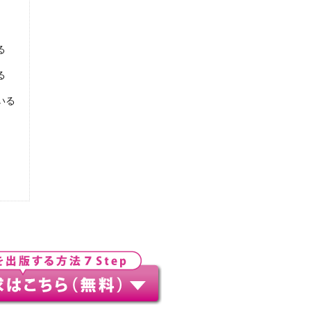
る
る
いる