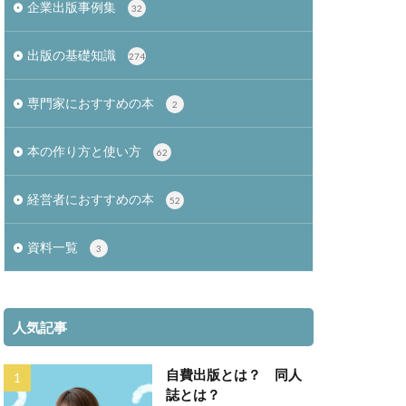
企業出版事例集
32
出版の基礎知識
274
専門家におすすめの本
2
本の作り方と使い方
62
経営者におすすめの本
52
資料一覧
3
人気記事
自費出版とは？ 同人
誌とは？