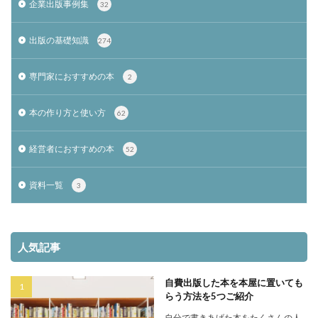
企業出版事例集
32
出版の基礎知識
274
専門家におすすめの本
2
本の作り方と使い方
62
経営者におすすめの本
52
資料一覧
3
人気記事
自費出版した本を本屋に置いても
らう方法を5つご紹介
自分で書きあげた本をたくさんの人