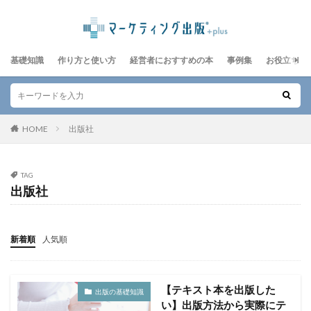
基礎知識
作り方と使い方
経営者におすすめの本
事例集
お役立ちレ
HOME
出版社
TAG
出版社
新着順
人気順
【テキスト本を出版した
出版の基礎知識
い】出版方法から実際にテ