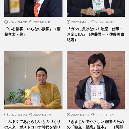
2022-04-28
2023-01-18
2022-04-07
2022-04-07
『いる接客、いらない接客』（齋
『ガンに負けない！治療・仕事・
藤孝太・著）
お金Q&A』（佐藤晋一・佐藤美由
紀著）
2022-03-24
2022-03-25
2022-03-24
2022-03-25
『ふるくてあたらしいものづくり
『きまじめでやさしい 弱者のため
の未来 ポストコロナ時代を切り
の「独立・起業」読本』 （阿部