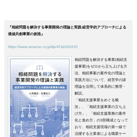
『相続問題を解決する事業開発の理論と実践:経営学的アプローチによる
価値共創事業の創造』
https://www.amazon.co.jp/dp/4762030333
相続問題を解決する事業(相続支
援事業)をゼロから立ち上げる方
法、相続事案の案件化の理論と
実践方法について、経営学の諸
理論を活用して体系的に整理・
解説。
「相続支援事業をめぐる概
況」、「相続支援事業の立ち上
げ方」、「相続支援業務の案件
化と進め方」の3部構成となって
おり、相続支援現場の第一線で
活躍する士業者による職業ケー