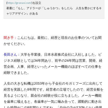
(
https://gronavi.net/
)を設立
著書に『もし、アドラーが「しゅうかつ」をしたら 人生を豊かにするキ
ャリアデザイン』がある
聞き手：
こんにちは。最初に、経歴と現在のお仕事のついてお聞
かせください。
長田さん：
大学を卒業後、日本水産株式会社に入社しました。ビ
ジネス経験としては36年間あり、前半の26年間は営業、開発、経
営企画、人事、経理といったメーカー機能のほぼすべての仕事を
経験できました。
人生の大きな転機は2010年から子会社のモガミフーズに出向して
経営を実践した8年間です。経営者の立場でしたので、経営全般を
見るようになり、親会社の経験が役に立ちました。メーカー機能
を歯車に喩えると、各歯車が一気に噛み合って、躍動的に動き出
した時期がこの8年間なんですね。「自分の力が120%ぐらい発揮