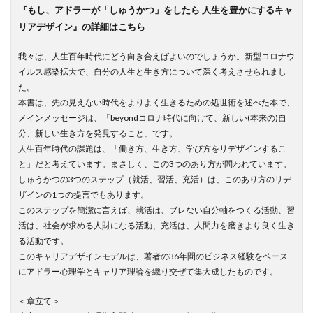
『もし、アドラーが「しゅうかつ」をしたら 人生を豊かにするキャ
リアデザイン』の詳細はこちら
我々は、人生百年時代にどう向き合えばよいのでしょうか。新型コロナウ
イルス感染拡大で、自分の人生と生き方について深く考えさせられまし
た。
本書は、先の見えない時代をよりよく生きるための処世術を述べた本で、
メインメッセージは、「beyondコロナ時代に向けて、新しい(本来の)自
分、新しい生き方を発見すること」です。
人生百年時代の課題は、「働き方、生き方、学び方をリデザインするこ
と」だと考えています。まさしく、この3つのあり方が問われています。
しゅうかつの3つのステップ（就活、習活、充活）は、このあり方のリデ
ザインの1つの提言でもあります。
このステップを簡潔に言えば、就活は、ブレない自分軸をつくる活動、習
活は、社会が求める人財になる活動、充活は、人間力を磨きより良く生き
る活動です。
このキャリアデザインモデルは、著者の36年間のビジネス経験をベース
にアドラー心理学とキャリア理論を織り交ぜて集大成したものです。
＜章立て＞