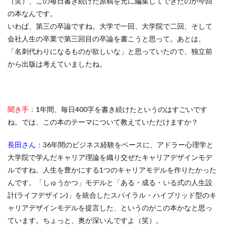
（笑）、この毎日書き続けた原稿を元に編集してできたのが今回
の本なんです。
いわば、第三の卒論ですね。大学で一回、大学院で二回、そして
会社人生の卒業で第三回目の卒論を書こうと思って。あとは、
「名刺代わりになるものが欲しいな」と思っていたので、独立前
から出版は考えていましたね。
聞き手：
1
年間、毎日400字を書き続けたというのはすごいです
ね。では、この本のテーマについて教えていただけますか？
長田さん：
36年間のビジネス経験をベースに、アドラー心理学と
大学院で学んだキャリア理論を織り交ぜたキャリアデザインモデ
ルですね。人生を豊かにする1つのキャリアモデルを作りたかった
んです。「しゅうかつ」モデルと「ある・成る・いる式の人生設
計(ライフデザイン)」を統合したスパイラル・ハイブリッド型のキ
ャリアデザインモデルを提言した、というのがこの本かなと思っ
ています。ちょっと、奥が深いんですよ（笑）。