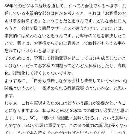
36年間のビジネス経験を通して、すべての会社でやるべき事、共
通している本質的な部分は何かを考えると、それは「お客様のお
困り事を解決する」ということだと思うんです。どんな会社に入
ろうと、会社で扱う商品やサービスが違うだけで、このことは、
本質的には変わらないと思うんです。お客様の問題を解決したこ
とで、我々は、お客様からそのご褒美として給料がもらえる事を
忘れてはいけないと思います。
そのためには、学習して行動変容を起こして自分も成長しないと
いけない。だってお客様の問題ってどんどん多様化したり、高度
化、複雑化して行くじゃないですか。
ようするに、「自分も成長しながら会社も成長していくwin-winな
関係というのが、一番求められる行動変容ではないかな」と思い
ます。
じゃぁ、これを実現するためにはどういう能力が必要かというこ
とになりますよね。私はIQとEQとSQの3つの能力が必要だと思い
ます。特に、SQ、「魂の知能指数：意味づける力」という意味な
んですが、SQが非常に重要です。この３つ能力の説明は長くなっ
てしまうので本を読んでいただければと思うのですが、「この３