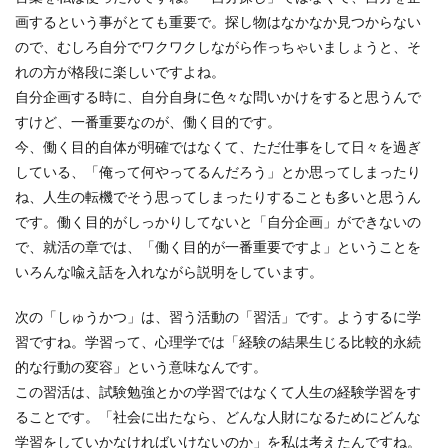
画するという事がとても重要で。探し物はなかなか見つからない
ので、むしろ自分でワクワクしながら作っちゃいましょうと、そ
れの方が格段に楽しいですよね。
自分企画する時に、自分自身に色々な問いかけをすると思うんで
すけど、一番重要なのが、働く目的です。
今、働く目的自体が明確ではなくて、ただ仕事をして日々を過ぎ
している、「俺って何やってるんだろう」とか思ってしまったり
ね、人生の転機でそう思ってしまったりすることも多いと思うん
です。働く目的がしっかりしてないと「自分企画」ができないの
で、就活の章では、「働く目的が一番重要ですよ」ということを
いろんな喩え話を入れながら説明をしています。
次の「しゅうかつ」は、習う活動の「習活」です。ようするに学
習ですね。学習って、心理学では「経験の結果生じる比較的永続
的な行動の変容」という意味なんです。
この習活は、試験勉強とかの学習ではなくて人生の経験学習をす
ることです。「社会に出たなら、どんな人財になるためにどんな
学習をしていかなければいけないのか」を私は考えたんですね。