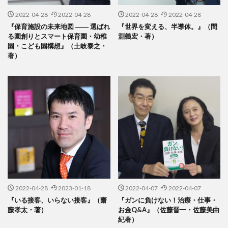
2022-04-28
2022-04-28
2022-04-28
2022-04-28
『保育施設の未来地図 ―― 選ばれ
『世界を変える、半導体。』（間
る園創りとスマート保育園・幼稚
淵義宏・著）
園・こども園構想』（土岐泰之・
著）
2022-04-28
2023-01-18
2022-04-07
2022-04-07
『いる接客、いらない接客』（齋
『ガンに負けない！治療・仕事・
藤孝太・著）
お金Q&A』（佐藤晋一・佐藤美由
紀著）