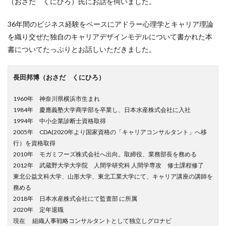
（おさだ くにひろ）氏にお話を伺いました。
36年間のビジネス経験をベースにアドラー心理学とキャリア理論
を織り交ぜた独自のキャリアデザインモデルについて書かれた本
書についてたっぷりとお話しいただきました。
長田邦博（おさだ くにひろ）
1960年 神奈川県横浜市生まれ
1984年 慶應義塾大学商学部を卒業し、日本水産株式会社に入社
1994年 中小企業診断士資格取得
2005年 CDA(2020年より国家資格の「キャリアコンサルタント」へ移
行）を資格取得
2010年 モガミフーズ株式会社へ出向。取締役、業務部長を務める
2012年 武蔵野大学大学院 人間学研究科 人間学専攻 修士課程修了
東北公益文科大学、山形大学、東北工業大学にて、キャリア講座の講師を
務める
2018年 日本水産株式会社にて監査部 に所属
2020年 定年退職
現在 組織人事戦略コンサルタントとして独立しグロナビ