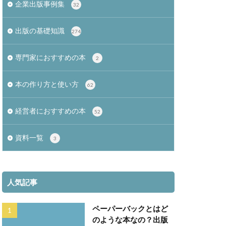
企業出版事例集
32
出版の基礎知識
274
専門家におすすめの本
2
本の作り方と使い方
62
経営者におすすめの本
52
資料一覧
3
人気記事
ペーパーバックとはど
のような本なの？出版