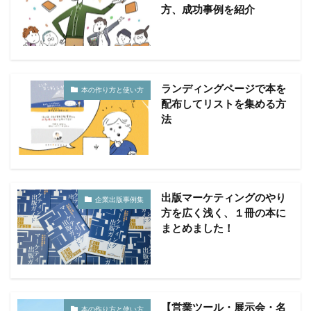
方、成功事例を紹介
ランディングページで本を
本の作り方と使い方
配布してリストを集める方
法
出版マーケティングのやり
企業出版事例集
方を広く浅く、１冊の本に
まとめました！
【営業ツール・展示会・名
本の作り方と使い方