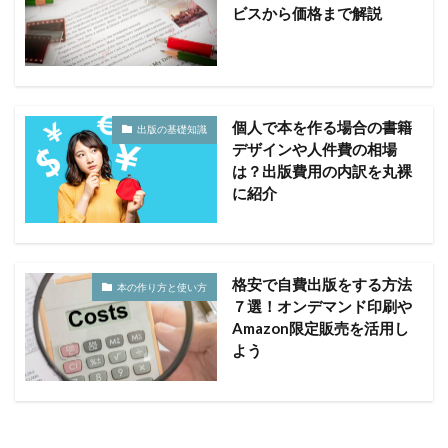
ビスから価格まで解説
個人で本を作る場合の書籍
出版の基礎知識
デザインや人件費の相場
は？出版費用の内訳を丸裸
に紹介
格安で自費出版をする方法
本の作り方と使い方
７選！オンデマンド印刷や
Amazon限定販売を活用し
よう