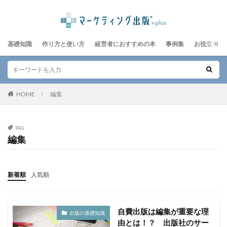
基礎知識
作り方と使い方
経営者におすすめの本
事例集
お役立ちレ
HOME
編集
TAG
編集
新着順
人気順
自費出版は編集が重要な理
出版の基礎知識
由とは！？ 出版社のサー