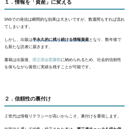
１．情報を「資産」に変える
SNSでの発信は瞬間的な効果は大きいですが、数週間もすれば流れ
てしまいます。
しかし、出版は
半永久的に残り続ける情報資産
となり、数年後で
も新たな読者に届きます。
書籍は出版後、
国立国会図書館
に納められるため、社会的信頼性
を保ちながら後世に実績を残すことが可能です。
２．信頼性の裏付け
Ｚ世代は情報リテラシーが高いからこそ、裏付けを重視します。
出版社を通して編集・校正された本は、
第三者チェックを経た信