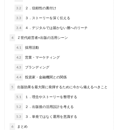
3.2
２．信頼性の裏付け
3.3
３．ストーリーを深く伝える
3.4
４．デジタルでは届かない層へのリーチ
4
Ｚ世代経営者×出版の活用シーン
4.1
採用活動
4.2
営業・マーケティング
4.3
ブランディング
4.4
投資家・金融機関との関係
5
出版効果を最大限に発揮するために今から備えるべきこと
5.1
１．理念やストーリーを整理する
5.2
２．出版後の活用設計を考える
5.3
３．単発ではなく運用を意識する
6
まとめ