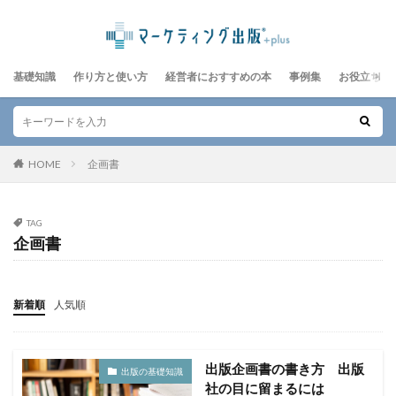
基礎知識
作り方と使い方
経営者におすすめの本
事例集
お役立ちレ
HOME
企画書
TAG
企画書
新着順
人気順
出版企画書の書き方 出版
出版の基礎知識
社の目に留まるには