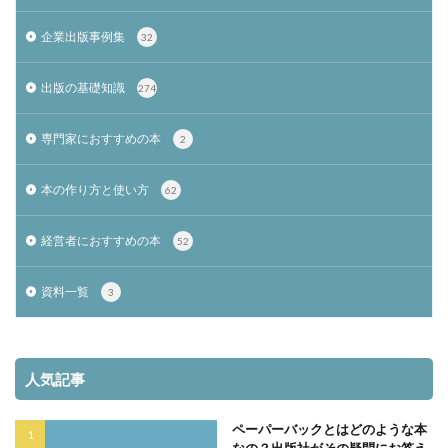
企業出版事例集
32
出版の基礎知識
274
専門家におすすめの本
2
本の作り方と使い方
62
経営者におすすめの本
52
資料一覧
3
人気記事
ペーパーバックとはどのような本
なの？出版社がその疑問にお答え