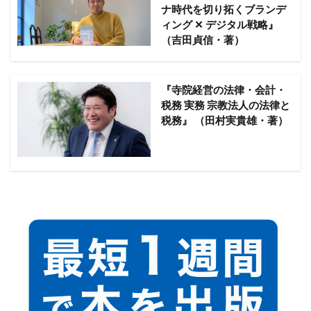
ナ時代を切り拓くブランデ
ィング ✕ デジタル戦略』
（吉田貞信・著）
『寺院経営の法律・会計・
税務 実務 宗教法人の法律と
税務』 （田村実貴雄・著）